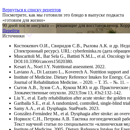
Вернуться к списку рецептов
Посмотрите, как мы готовили это блюдо в выпуске подкаста
«готовим для жизни»
90 дней после инсульта — решающие для восстановления. Кор
Перейти
Источники
Костюкевич О.И., Свиридов С.В., Рылова А.К. и др. Недо
(Электронный ресурс). URL: cyberleninka.ru (дата обращен
Muscaritoli M., Bar Sela G., Battisti N.M.L., et al. Oncology l
DOI:10.3390/cancers15020380.
Kesari A., Noel J.Y. Nutritional assessment. 2022.
Laviano A., Di Lazzaro L., Koverech A. Nutrition support and c
Institute of Medicine. Dietary Reference Intakes for Energy, 
Journal of Rehabilitation Medicine. – 2020. – Т. 35. – №. 11. 
Сытов А.В., Зузов С.А., Кукош М.Ю. и др. Практически
Злокачественные опухоли. 2023;Том 13, #3s2:132–142.
Liu Y., et al. Early rehabilitation after acute stroke: the gold
Gariballa S.E., et al. A randomized, controlled, single‐blind tri
Samy A.A., et al. Dysphagia. StatPearls. 2023.
González-Fernández M., et al. Dysphagia after stroke: an overv
Норвилс С.Н., Петрова А.В. Тактика логопедической раб
Текст научной статьи по специальности «клиническая ме
Institute of Medicine. 2005. Dietary Reference Intakes for Ene