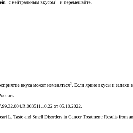
1
ein
с нейтральным вкусом
и перемешайте.
2
осприятие вкуса может изменяться
. Если яркие вкусы и запахи 
оссии.
.99.32.004.R.003511.10.22 от 05.10.2022.
leari L. Taste and Smell Disorders in Cancer Treatment: Results from a