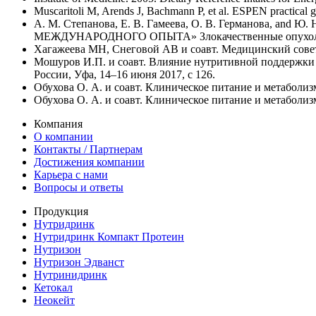
Muscaritoli M, Arends J, Bachmann P, et al. ESPEN practical gu
А. М. Степанова, Е. В. Гамеева, О. В. Германо
МЕЖДУНАРОДНОГО ОПЫТА» Злокачественные опухоли, vol
Хагажеева МН, Снеговой АВ и соавт. Медицинский совет
Мошуров И.П. и соавт. Влияние нутритивной поддержки 
России, Уфа, 14–16 июня 2017, с 126.
Обухова О. А. и соавт. Клиническое питание и метаболизм.
Обухова О. А. и соавт. Клиническое питание и метаболизм.
Компания
О компании
Контакты / Партнерам
Достижения компании
Карьера c нами
Вопросы и ответы
Продукция
Нутридринк
Нутридринк Компакт Протеин
Нутризон
Нутризон Эдванст
Нутринидринк
Кетокал
Неокейт