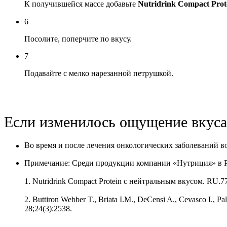
К получившейся массе добавьте
Nutridrink Compact Prot
6
Посолите, поперчите по вкусу.
7
Подавайте с мелко нарезанной петрушкой.
Если изменилось ощущение вкуса
Во время и после лечения онкологических заболеваний в
Примечание: Среди продукции компании «Нутриция» в Р
1. Nutridrink Compact Protein с нейтральным вкусом. RU.77
2. Buttiron Webber T., Briata I.M., DeCensi A., Cevasco I., Pa
28;24(3):2538.