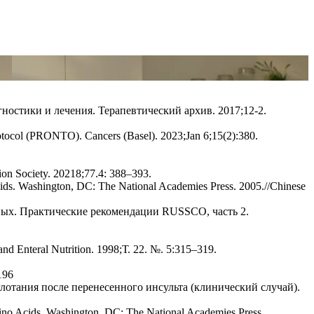
ностики и лечения. Терапевтический архив. 2017;12-2.
d protocol (PRONTO). Cancers (Basel). 2023;Jan 6;15(2):380.
tion Society. 20218;77.4: 388–393.
 Acids. Washington, DC: The National Academies Press. 2005.//Chinese
ных. Практические рекомендации RUSSCO, часть 2.
al and Enteral Nutrition. 1998;Т. 22. №. 5:315–319.
196
лотания после перенесенного инсульта (клинический случай).
 Amino Acids. Washington, DC: The National Academies Press.