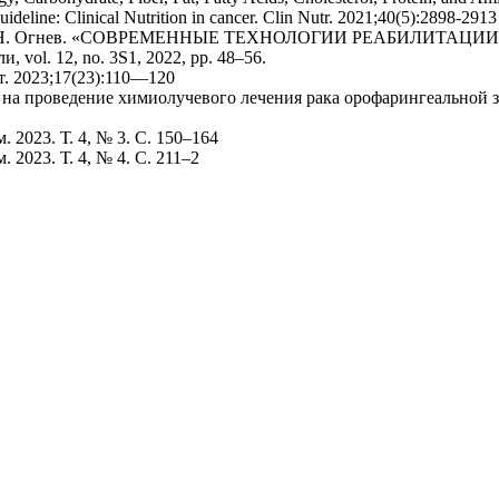
ideline: Clinical Nutrition in cancer. Clin Nutr. 2021;40(5):2898-2913
ва, and Ю. Н. Огнев. «СОВРЕМЕННЫЕ ТЕХНОЛОГИИ РЕАБИЛИ
. 12, no. 3S1, 2022, pp. 48–56.
. 2023;17(23):110—120
на проведение химиолучевого лечения рака орофарингеальной з
 2023. Т. 4, № 3. С. 150–164
 2023. Т. 4, № 4. С. 211–2