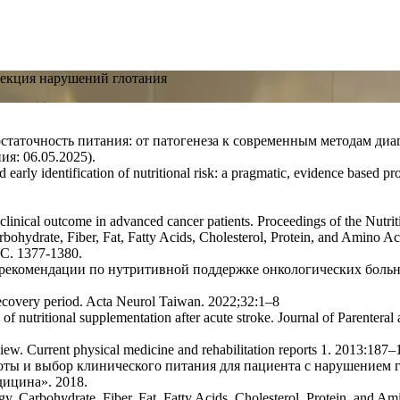
рекция нарушений глотания
статочность питания: от патогенеза к современным методам диаг
ия: 06.05.2025).
ed early identification of nutritional risk: a pragmatic, evidence base
linical outcome in advanced cancer patients. Proceedings of the Nutri
Carbohydrate, Fiber, Fat, Fatty Acids, Cholesterol, Protein, and Amino
– С. 1377-1380.
е рекомендации по нутритивной поддержке онкологических боль
en recovery period. Acta Neurol Taiwan. 2022;32:1–8
al of nutritional supplementation after acute stroke. Journal of Parenter
iew. Current physical medicine and rehabilitation reports 1. 2013:187–
оты и выбор клинического питания для пациента с нарушением г
дицина». 2018.
rgy, Carbohydrate, Fiber, Fat, Fatty Acids, Cholesterol, Protein, and