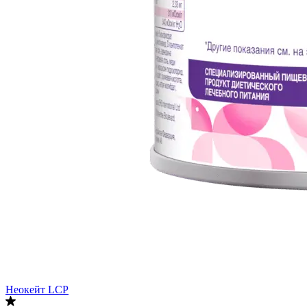
Неокейт LCP