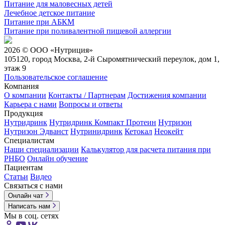
Питание для маловесных детей
Лечебное детское питание
Питание при АБКМ
Питание при поливалентной пищевой аллергии
2026 © ООО «Нутриция»
105120, город Москва, 2-й Сыромятнический переулок, дом 1,
этаж 9
Пользовательское соглашение
Компания
О компании
Контакты / Партнерам
Достижения компании
Карьера c нами
Вопросы и ответы
Продукция
Нутридринк
Нутридринк Компакт Протеин
Нутризон
Нутризон Эдванст
Нутринидринк
Кетокал
Неокейт
Специалистам
Наши специализации
Калькулятор для расчета питания при
РНБО
Онлайн обучение
Пациентам
Статьи
Видео
Связаться с нами
Онлайн чат
Написать нам
Мы в соц. сетях