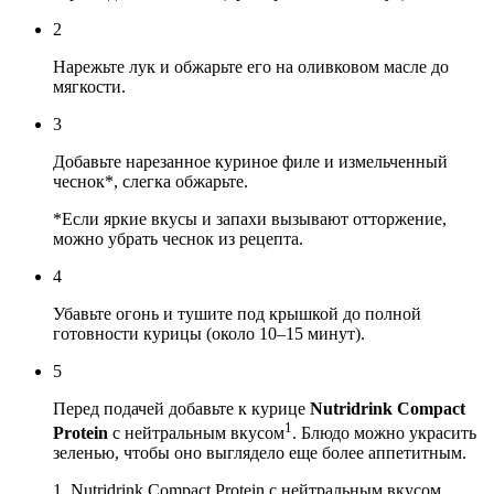
2
Нарежьте лук и обжарьте его на оливковом масле до
мягкости.
3
Добавьте нарезанное куриное филе и измельченный
чеснок*, слегка обжарьте.
*Если яркие вкусы и запахи вызывают отторжение,
можно убрать чеснок из рецепта.
4
Убавьте огонь и тушите под крышкой до полной
готовности курицы (около 10–15 минут).
5
Перед подачей добавьте к курице
Nutridrink Compact
1
Protein
с нейтральным вкусом
. Блюдо можно украсить
зеленью, чтобы оно выглядело еще более аппетитным.
1. Nutridrink Compact Protein с нейтральным вкусом.