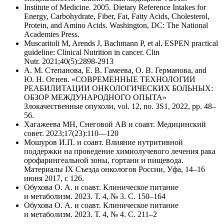
Institute of Medicine. 2005. Dietary Reference Intakes for
Energy, Carbohydrate, Fiber, Fat, Fatty Acids, Cholesterol,
Protein, and Amino Acids. Washington, DC: The National
Academies Press.
Muscaritoli M, Arends J, Bachmann P, et al. ESPEN practical
guideline: Clinical Nutrition in cancer. Clin
Nutr. 2021;40(5):2898-2913
А. М. Степанова, Е. В. Гамеева, О. В. Германова, and
Ю. Н. Огнев. «СОВРЕМЕННЫЕ ТЕХНОЛОГИИ
РЕАБИЛИТАЦИИ ОНКОЛОГИЧЕСКИХ БОЛЬНЫХ:
ОБЗОР МЕЖДУНАРОДНОГО ОПЫТА»
Злокачественные опухоли, vol. 12, no. 3S1, 2022, pp. 48–
56.
Хагажеева МН, Снеговой АВ и соавт. Медицинский
совет. 2023;17(23):110—120
Мошуров И.П. и соавт. Влияние нутритивной
поддержки на проведение химиолучевого лечения рака
орофарингеальной зоны, гортани и пищевода.
Материалы IX Съезда онкологов России, Уфа, 14–16
июня 2017, с 126.
Обухова О. А. и соавт. Клиническое питание
и метаболизм. 2023. Т. 4, № 3. С. 150–164
Обухова О. А. и соавт. Клиническое питание
и метаболизм. 2023. Т. 4, № 4. С. 211–2