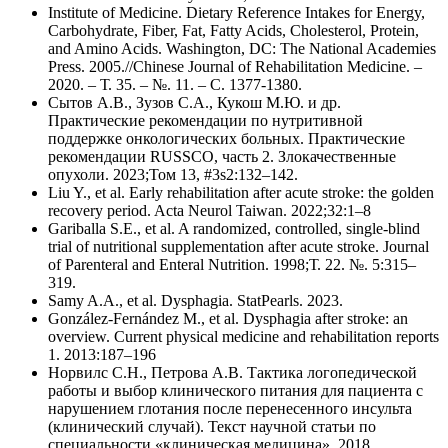
Institute of Medicine. Dietary Reference Intakes for Energy,
Carbohydrate, Fiber, Fat, Fatty Acids, Cholesterol, Protein,
and Amino Acids. Washington, DC: The National Academies
Press. 2005.//Chinese Journal of Rehabilitation Medicine. –
2020. – Т. 35. – №. 11. – С. 1377-1380.
Сытов А.В., Зузов С.А., Кукош М.Ю. и др.
Практические рекомендации по нутритивной
поддержке онкологических больных. Практические
рекомендации RUSSCO, часть 2. Злокачественные
опухоли. 2023;Том 13, #3s2:132–142.
Liu Y., et al. Early rehabilitation after acute stroke: the golden
recovery period. Acta Neurol Taiwan. 2022;32:1–8
Gariballa S.E., et al. A randomized, controlled, single‐blind
trial of nutritional supplementation after acute stroke. Journal
of Parenteral and Enteral Nutrition. 1998;Т. 22. №. 5:315–
319.
Samy A.A., et al. Dysphagia. StatPearls. 2023.
González-Fernández M., et al. Dysphagia after stroke: an
overview. Current physical medicine and rehabilitation reports
1. 2013:187–196
Норвилс С.Н., Петрова А.В. Тактика логопедической
работы и выбор клинического питания для пациента с
нарушением глотания после перенесенного инсульта
(клинический случай). Текст научной статьи по
специальности «клиническая медицина». 2018.