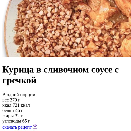
Курица в сливочном соусе c
гречкой
В одной порции
вес
370 г
ккал
721 ккал
белки
46 г
жиры
32 г
углеводы
65 г
скачать рецепт