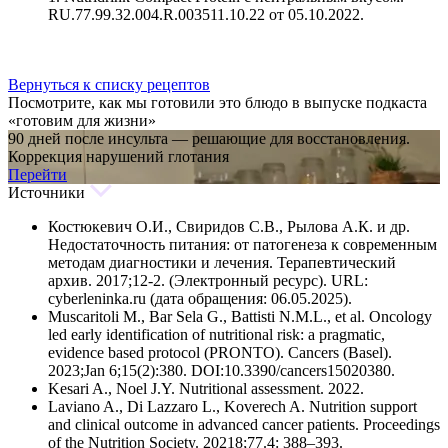
RU.77.99.32.004.R.003511.10.22 от 05.10.2022.
Вернуться к списку рецептов
Посмотрите, как мы готовили это блюдо в выпуске подкаста
«готовим для жизни»
90 дней после инсульта — решающие для восстановления.
Коррекция нарушений глотания
Перейти
Источники
Костюкевич О.И., Свиридов С.В., Рылова А.К. и др.
Недостаточность питания: от патогенеза к современным
методам диагностики и лечения. Терапевтический
архив. 2017;12-2. (Электронный ресурс). URL:
cyberleninka.ru (дата обращения: 06.05.2025).
Muscaritoli M., Bar Sela G., Battisti N.M.L., et al. Oncology
led early identification of nutritional risk: a pragmatic,
evidence based protocol (PRONTO). Cancers (Basel).
2023;Jan 6;15(2):380. DOI:10.3390/cancers15020380.
Kesari A., Noel J.Y. Nutritional assessment. 2022.
Laviano A., Di Lazzaro L., Koverech A. Nutrition support
and clinical outcome in advanced cancer patients. Proceedings
of the Nutrition Society. 20218;77.4: 388–393.