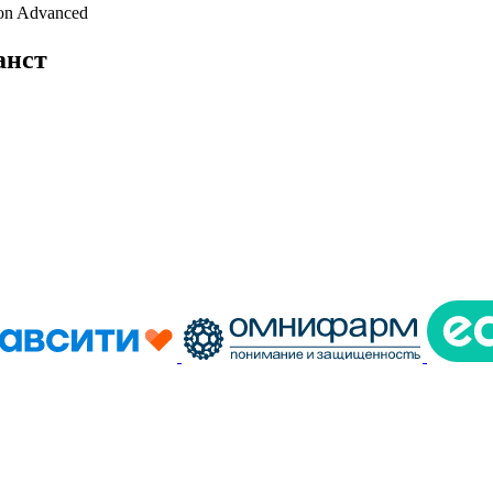
son Advanced
анст