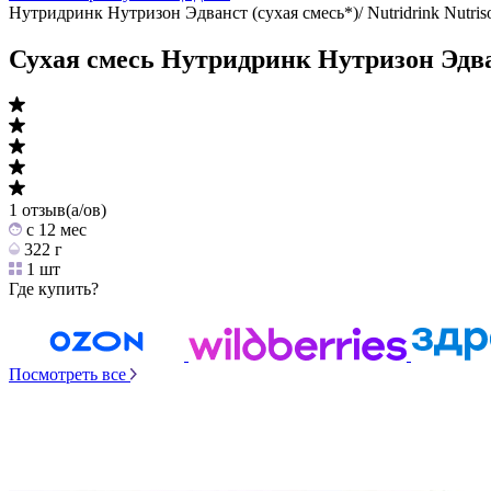
Нутридринк Нутризон Эдванст (cухая смесь*)/ Nutridrink Nutri
Сухая смесь Нутридринк Нутризон Эдв
1 отзыв(а/ов)
c 12 мес
322 г
1 шт
Где купить?
Посмотреть все