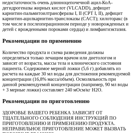
недостаточность очень длинноцепочечной ацил-КоА-
дегидрогеназы жирных кислот (VLCADD), дефицит
карнитин-пальмитоилтрансферазы I, II (СРТ I, II), дефицит
карнитин-ацилкарнитин-транслоказы (CACT); хилоторакс (в
том числе в послеоперационном периоде у новорожденных и
детей с врожденными пороками сердца) и лимфангиэктазия.
Рекомендации по применению
Количество продукта и схема разведения должны
определяться только лечащим врачом или диетологом и
зависят от возраста, массы тела и клинического состояния
пациента. Содержимое мерной ложки (5,6 г) добавлять из
расчета на каждые 30 мл воды для достижения рекомендуемой
концентрации (16,8% масса/объем). Осмоляльность при
данной рекомендуемой концентрации (например, 90 мл воды
+ 3 мерные ложки) составляет 240 мОсм/кг H2O.
Рекомендации по приготовлению
ЗДОРОВЬЕ ВАШЕГО РЕБЕНКА ЗАВИСИТ ОТ
ТЩАТЕЛЬНОГО СОБЛЮДЕНИЯ ИНСТРУКЦИЙ ПО
ПРИГОТОВЛЕНИЮ И ПРИМЕНЕНИЮ ПРОДУКТА.
НЕПРАВИЛЬНОЕ ПРИГОТОВЛЕНИЕ МОЖЕТ ВЫЗВАТЬ