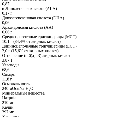
0,87 г
α-Линоленовая кислота (ALA)
0,17 г
Докозагексаеновая кислота (DHA)
0,06 г
Арахидоновая кислота (АА)
0,06 г
Среднецепочечные триглицериды (MCT)
10,1 г (84,4% от жирных кислот)
Длинноцепочечные триглицериды (LCT)
2,0 г (15,6% от жирных кислот)
Отношение (n-6):(n-3) жирных кислот
3,87:1
Углеводы
68,6 г
Сахара
11,8 г
Осмоляльность
240 мОсм/кг H₂O
Минеральные вещества
Натрий
210 мг
Калий
397 мг
Хлориды