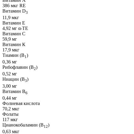
Витамин А
386 мкг RE
Витамин D
3
11,9 мкг
Витамин Е
4,92 мг α-ТЕ
Витамин С
59,9 мг
Витамин К
17,9 мкг
Тиамин (B
)
1
0,36 мг
Рибофлавин (B
)
2
0,52 мг
Ниацин (B
)
3
3,00 мг
Витамин B
6
0,44 мг
Фолиевая кислота
70,2 мкг
Фолаты
117 мкг
Цианокобаламин (B
)
12
0,63 мкг