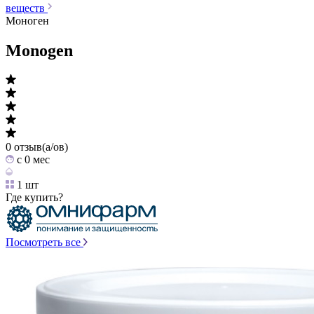
веществ
Моноген
Monogen
0 отзыв(а/ов)
c 0 мес
1 шт
Где купить?
Посмотреть все