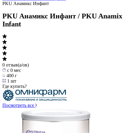
PKU Анамикс Инфант
PKU Анамикс Инфант / PKU Anamix
Infant
0 отзыв(а/ов)
c 0 мес
400 г
1 шт
Где купить?
Посмотреть все