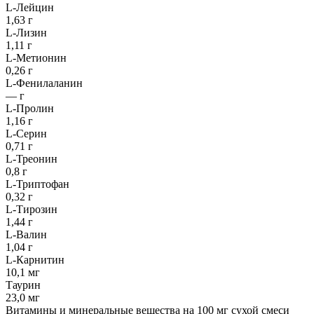
L-Лейцин
1,63 г
L-Лизин
1,11 г
L-Метионин
0,26 г
L-Фенилаланин
— г
L-Пролин
1,16 г
L-Серин
0,71 г
L-Треонин
0,8 г
L-Триптофан
0,32 г
L-Тирозин
1,44 г
L-Валин
1,04 г
L-Карнитин
10,1 мг
Таурин
23,0 мг
Витамины и минеральные вещества на 100 мг сухой смеси