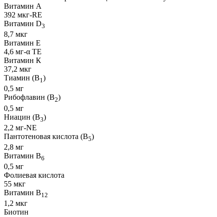
Витамин А
392 мкг-RE
Витамин D
3
8,7 мкг
Витамин Е
4,6 мг-α TE
Витамин К
37,2 мкг
Тиамин (B
)
1
0,5 мг
Рибофлавин (B
)
2
0,5 мг
Ниацин (B
)
3
2,2 мг-NE
Пантотеновая кислота (B
)
5
2,8 мг
Витамин B
6
0,5 мг
Фолиевая кислота
55 мкг
Витамин B
12
1,2 мкг
Биотин