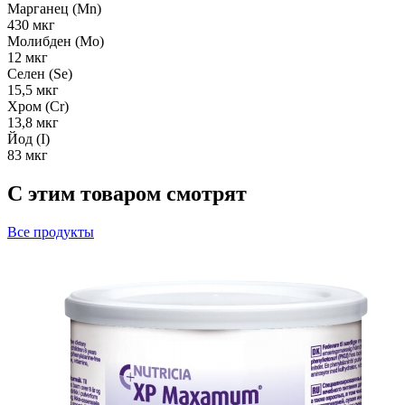
Марганец (Mn)
430 мкг
Молибден (Mo)
12 мкг
Селен (Se)
15,5 мкг
Хром (Cr)
13,8 мкг
Йод (I)
83 мкг
С этим товаром смотрят
Все
продукты