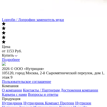
Loprofin / Лопрофин заменитель муки
Цена
от 1153 Руб.
Купить
Подробнее
2026 © ООО «Нутриция»
105120, город Москва, 2-й Сыромятнический переулок, дом 1,
этаж 9
Пользовательское соглашение
Компания
О компании
Контакты / Партнерам
Достижения компании
Карьера c нами
Вопросы и ответы
Продукция
Нутридринк
Нутридринк Компакт Протеин
Нутризон