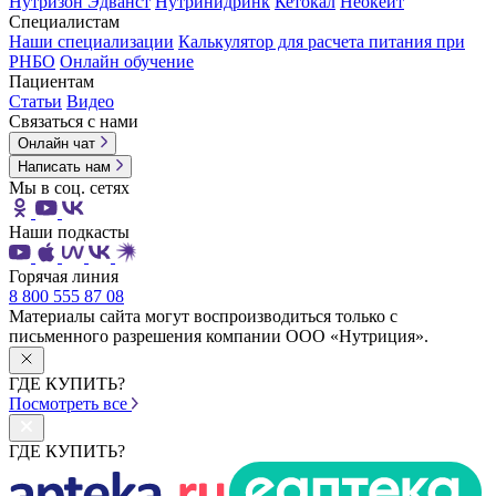
Нутризон Эдванст
Нутринидринк
Кетокал
Неокейт
Специалистам
Наши специализации
Калькулятор для расчета питания при
РНБО
Онлайн обучение
Пациентам
Статьи
Видео
Связаться с нами
Онлайн чат
Написать нам
Мы в соц. сетях
Наши подкасты
Горячая линия
8 800 555 87 08
Материалы сайта могут воспроизводиться только с
письменного разрешения компании ООО «Нутриция».
ГДЕ КУПИТЬ?
Посмотреть все
ГДЕ КУПИТЬ?