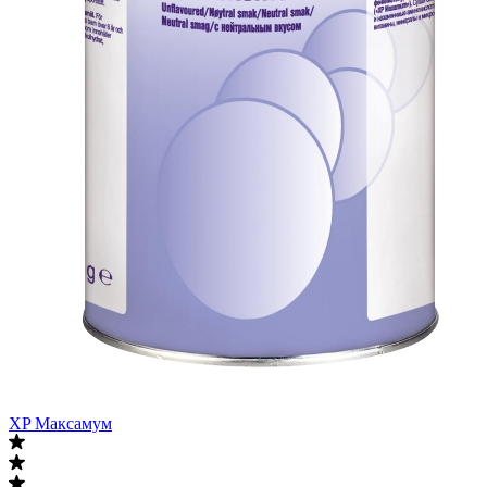
XP Максамум