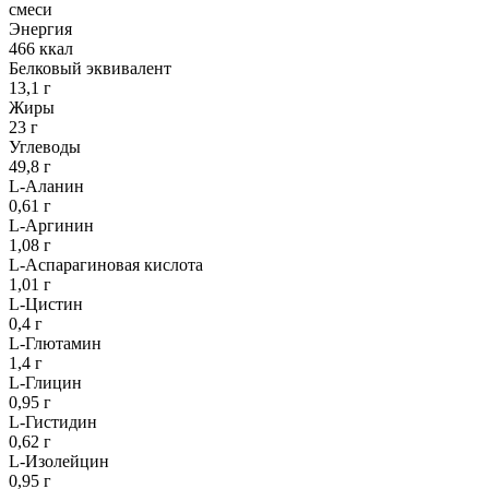
смеси
Энергия
466 ккал
Белковый эквивалент
13,1 г
Жиры
23 г
Углеводы
49,8 г
L-Аланин
0,61 г
L-Аргинин
1,08 г
L-Аспарагиновая кислота
1,01 г
L-Цистин
0,4 г
L-Глютамин
1,4 г
L-Глицин
0,95 г
L-Гистидин
0,62 г
L-Изолейцин
0,95 г