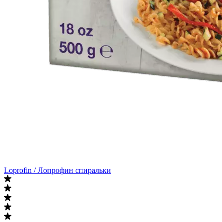
Loprofin / Лопрофин спиральки