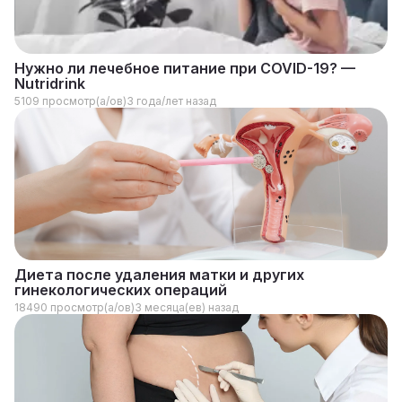
Нужно ли лечебное питание при COVID-19? —
Nutridrink
5109 просмотр(а/ов)
3 года/лет назад
Диета после удаления матки и других
гинекологических операций
18490 просмотр(а/ов)
3 месяца(ев) назад