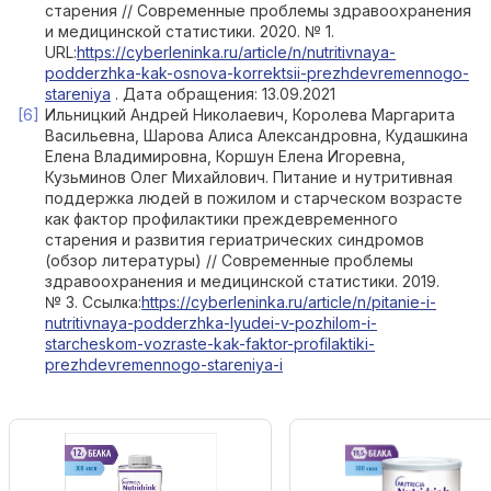
старения // Современные проблемы здравоохранения
и медицинской статистики. 2020. № 1.
URL:
https://cyberleninka.ru/article/n/nutritivnaya-
podderzhka-kak-osnova-korrektsii-prezhdevremennogo-
stareniya
. Дата обращения: 13.09.2021
Ильницкий Андрей Николаевич, Королева Маргарита
Васильевна, Шарова Алиса Александровна, Кудашкина
Елена Владимировна, Коршун Елена Игоревна,
Кузьминов Олег Михайлович. Питание и нутритивная
поддержка людей в пожилом и старческом возрасте
как фактор профилактики преждевременного
старения и развития гериатрических синдромов
(обзор литературы) // Современные проблемы
здравоохранения и медицинской статистики. 2019.
№ 3. Ссылка:
https://cyberleninka.ru/article/n/pitanie-i-
nutritivnaya-podderzhka-lyudei-v-pozhilom-i-
starcheskom-vozraste-kak-faktor-profilaktiki-
prezhdevremennogo-stareniya-i