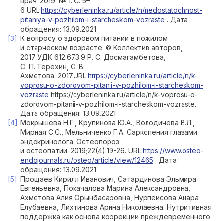
врач. 2019. № 1. С. 5–
6 URL:
https://cyberleninka.ru/article/n/nedostatochnost-
pitaniya-v-pozhilom-i-starcheskom-vozraste
. Дата
обращения: 13.09.2021
К вопросу о здоровом питании в пожилом
и старческом возрасте. © Коллектив авторов,
2017 УДК 612.673.9 Р. С. Досмагамбетова,
С. П. Терехин, С. В.
Ахметова. 2017.URL:
https://cyberleninka.ru/article/n/k-
voprosu-o-zdorovom-pitanii-v-pozhilom-i-starcheskom-
vozraste
https://cyberleninka.ru/article/n/k-voprosu-o-
zdorovom-pitanii-v-pozhilom-i-starcheskom-vozraste.
Дата обращения: 13.09.2021
Мокрышева Н.Г., Крупинова Ю.А., Володичева В.Л.,
Мирная С.С., Мельниченко Г.А. Саркопения глазами
эндокринолога. Остеопороз
и остеопатии. 2019;22(4):19-26. URL:
https://www.osteo-
endojournals.ru/osteo/article/view/12465
. Дата
обращения: 13.09.2021
Прощаев Кирилл Иванович, Сатардинова Эльмира
Евгеньевна, Покачалова Марина Александровна,
Ахметова Алия Орынбасаровна, Нурпеисова Анара
Елубаевна, Лихтинова Арина Николаевна. Нутритивная
поддержка как основа коррекции преждевременного