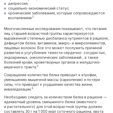
депрессия;
социально-экономический статус;
хронические заболевания, которые сопровождаются
2
воспалением.
Многочисленные исследования показывают, что питание
лиц старшей возрастной группы характеризуется
выраженной степенью дисбаланса нутриентов в рационе,
дефицитом белка, витаминов, макро- и микроэлементов,
пищевых волокон. Все это может послужить причиной
развития и усугубления тяжести сердечно- сосудистых,
эндокринных, онкологических заболеваний , а также
болезней крови, кроветворных органов и желудочно-
3
кишечного тракта.
Сокращение количества белка приводит к атрофии,
уменьшению мышечной массы (саркопении) и потери
силы, что приводит к ухудшению качества жизни,
4
инвалидизации.
Необходимо следить за количеством белка в рационе —
адекватный уровень смешанного белка (животного
и растительного) для этой возрастной группы должен
составлять 30 г на 1 000 ккал суточного рациона, квота