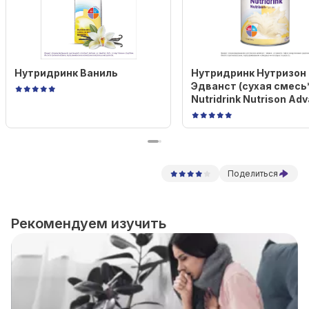
Нутридринк Ваниль
Нутридринк Нутризон
Эдванст (cухая смесь*
Nutridrink Nutrison Ad
Поделиться
Рекомендуем изучить