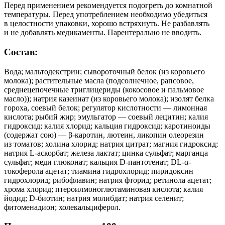
Перед применением рекомендуется подогреть до комнатной
температуры. Перед употреблением необходимо убедиться
в целостности упаковки, хорошо встряхнуть. Не разбавлять
и не добавлять медикаменты. Парентерально не вводить.
Состав:
Вода; мальтодекстрин; сывороточный белок (из коровьего
молока); растительные масла (подсолнечное, рапсовое,
среднецепочечные триглицериды (кокосовое и пальмовое
масло)); натрия казеинат (из коровьего молока); изолят белка
гороха, соевый белок; регулятор кислотности — лимонная
кислота; рыбий жир; эмульгатор — соевый лецитин; калия
гидроксид; калия хлорид; кальция гидроксид; каротиноиды
(содержат сою) — β-каротин, лютеин, ликопин олеорезин
из томатов; холина хлорид; натрия цитрат; магния гидроксид;
натрия L-аскорбат; железа лактат; цинка сульфат; марганца
сульфат; меди глюконат; кальция D-пантотенат; DL-α-
токоферола ацетат; тиамина гидрохлорид; пиридоксин
гидрохлорид; рибофлавин; натрия фторид; ретинола ацетат;
хрома хлорид; птероилмоноглютаминовая кислота; калия
йодид; D-биотин; натрия молибдат; натрия селенит;
фитоменадион; холекальциферол.