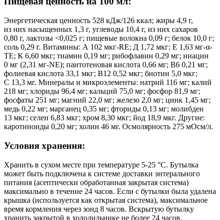
Пищевая ценность на 100 мл:
Энергетическая ценность 528 кДж/126 ккал; жиры 4,9 г,
из них насыщенных 1,3 г, углеводы 10,4 г, из них сахаров
0,80 г, лактозы <0,025 г; пищевые волокна 0,09 г; белок 10,0 г;
соль 0,29 г. Витамины: А 102 мкг-RE; Д 1,72 мкг; Е 1,63 мг-α-
ТЕ; К 6,60 мкг; тиамин 0,19 мг; рибофлавин 0,29 мг; ниацин
0 мг (2,31 мг-NE); пантотеновая кислота 0,66 мг; В6 0,21 мг;
фолиевая кислота 33,1 мкг; В12 0,52 мкг; биотин 5,0 мкг;
С 13,3 мг. Минералы и микроэлементы: натрий 116 мг; калий
218 мг; хлориды 96,4 мг; кальций 75,0 мг; фосфор 81,9 мг;
фосфаты 251 мг; магний 22,0 мг; железо 2,0 мг; цинк 1,45 мг;
медь 0,22 мг; марганец 0,35 мг; фториды 0,13 мг; молибден
13 мкг; селен 6,83 мкг; хром 8,30 мкг; йод 18,9 мкг. Другие:
каротиноиды 0,20 мг; холин 46 мг. Осмолярность 275 мОсм/л.
Условия хранения:
Хранить в сухом месте при температуре 5-25 °С. Бутылка
может быть подключена к системе доставки энтерального
питания (асептически обработанная закрытая система)
максимально в течение 24 часов. Если с бутылки была удалена
крышка (используется как открытая система), максимальное
время кормления через зонд 8 часов. Вскрытую бутылку
хранить закрытой в холодильнике не более 24 часов.