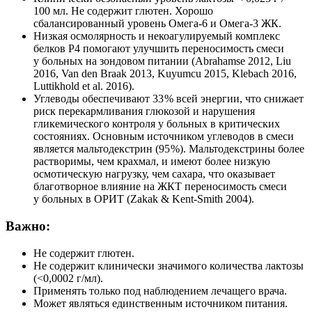
100 мл. Не содержит глютен. Хорошо
сбалансированный уровень Омега-6 и Омега-3 ЖК.
Низкая осмолярность и некоагулируемый комплекс
белков Р4 помогают улучшить переносимость смеси
у больных на зондовом питании (Abrahamse 2012, Liu
2016, Van den Braak 2013, Kuyumcu 2015, Klebach 2016,
Luttikhold et al. 2016).
Углеводы обеспечивают 33 % всей энергии, что снижает
риск перекармливания глюкозой и нарушения
гликемического контроля у больных в критических
состояниях. Основным источником углеводов в смеси
является мальтодекстрин (95 %). Мальтодекстрины более
растворимы, чем крахмал, и имеют более низкую
осмотическую нагрузку, чем сахара, что оказывает
благотворное влияние на ЖКТ переносимость смеси
у больных в ОРИТ (Zakak & Kent-Smith 2004).
Важно:
Не содержит глютен.
Не содержит клинически значимого количества лактозы
(<0,0002 г/мл).
Применять только под наблюдением лечащего врача.
Может являться единственным источником питания.