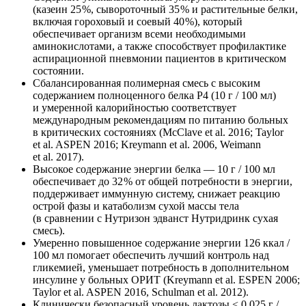
(казеин 25 %, сывороточный 35 % и растительные белки,
включая гороховый и соевый 40 %), который
обеспечивает организм всеми необходимыми
аминокислотами, а также способствует профилактике
аспирационной пневмонии пациентов в критическом
состоянии.
Сбалансированная полимерная смесь с высоким
содержанием полноценного белка Р4 (10 г / 100 мл)
и умеренной калорийностью соответствует
международным рекомендациям по питанию больных
в критических состояниях (McClave et al. 2016; Taylor
et al. ASPEN 2016; Kreymann et al. 2006, Weimann
et al. 2017).
Высокое содержание энергии белка — 10 г / 100 мл
обеспечивает до 32 % от общей потребности в энергии,
поддерживает иммунную систему, снижает реакцию
острой фазы и катаболизм сухой массы тела
(в сравнении с Нутризон эдванст Нутридринк сухая
смесь).
Умеренно повышенное содержание энергии 126 ккал /
100 мл помогает обеспечить лучший контроль над
гликемией, уменьшает потребность в дополнительном
инсулине у больных ОРИТ (Kreymann et al. ESPEN 2006;
Taylor et al. ASPEN 2016, Schulman et al. 2012).
Клинически безопасный уровень лактозы < 0,025 г /