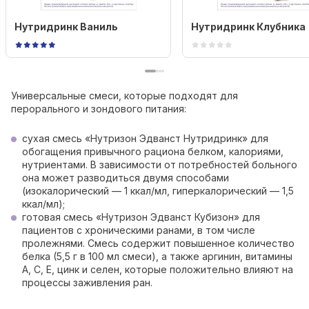
Нутридринк Ваниль
Нутридринк Клубника
Универсальные смеси, которые подходят для
перорального и зондового питания:
сухая смесь «Нутризон Эдванст Нутридринк» для
обогащения привычного рациона белком, калориями,
нутриентами. В зависимости от потребностей больного
она может разводиться двумя способами
(изокалорический — 1 ккал/мл, гиперкалорический — 1,5
ккал/мл);
готовая смесь «Нутризон Эдванст Кубизон» для
пациентов с хроническими ранами, в том числе
пролежнями. Смесь содержит повышенное количество
белка (5,5 г в 100 мл смеси), а также аргинин, витамины
A, C, E, цинк и селен, которые положительно влияют на
процессы заживления ран.