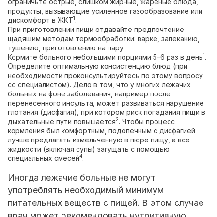
ограничьте острые, слишком жирные, жареные блюда,
продукты, вызывающие усиленное газообразование или
1
дискомфорт в ЖКТ
.
При приготовлении пищи отдавайте предпочтение
щадящим методам термообработки: варке, запеканию,
тушению, приготовлению на пару.
1
Кормите больного небольшими порциями 5–6 раз в день
.
Определите оптимальную консистенцию блюд (при
необходимости проконсультируйтесь по этому вопросу
со специалистом). Дело в том, что у многих лежачих
больных на фоне заболевания, например после
перенесенного инсульта, может развиваться нарушение
глотания (дисфагия), при котором риск попадания пищи в
2
дыхательные пути повышается
. Чтобы процесс
кормления был комфортным, подопечным с дисфагией
лучше предлагать измельченную в пюре пищу, а все
жидкости (включая супы) загущать с помощью
4
специальных смесей
.
Иногда лежачие больные не могут
употреблять необходимый минимум
питательных веществ с пищей. В этом случае
врач может рекомендовать нутритивную