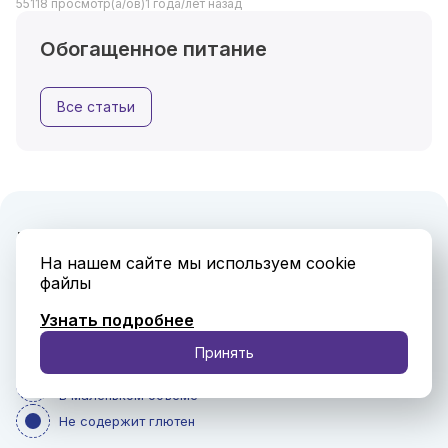
55118 просмотр(а/ов)
1 года/лет назад
Обогащенное питание
Все статьи
Высокобелковая смесь для
На нашем сайте мы используем cookie
пациентов с онкологическими
файлы
заболеваниями Нутридринк
Узнать подробнее
Компакт Протеин
Принять
Самое высокое содержание белка — 18 грамм
в маленьком объеме*
Не содержит глютен