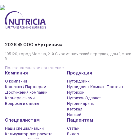
2026 © ООО «Нутриция»
105120, город Москва, 2-й Сыромятнический переулок, дом 1, этаж
9
Пользовательское соглашение
Компания
Продукция
О компании
Нутридринк
Контакты / Партнерам
Нутридринк Компакт Протеин
Достижения компании
Нутризон
Карьера c нами
Нутризон Эдванст
Вопросы и ответы
Нутринидринк
Кетокал
Неокейт
Специалистам
Пациентам
Наши специализации
Статьи
Калькулятор для расчета
Видео