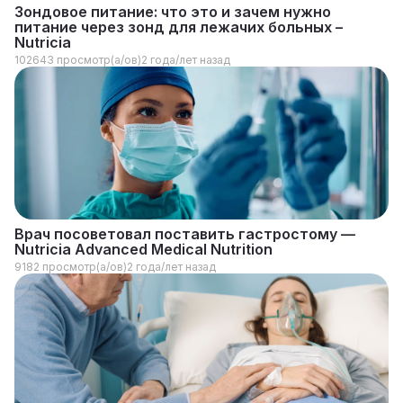
Зондовое питание: что это и зачем нужно
питание через зонд для лежачих больных –
Nutricia
102643 просмотр(а/ов)
2 года/лет назад
Врач посоветовал поставить гастростому —
Nutricia Advanced Medical Nutrition
9182 просмотр(а/ов)
2 года/лет назад