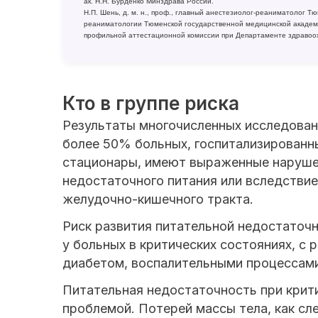
ак. Н.Н. Бурденко Минздрава России.
Н.П. Шень, д. м. н., проф., главный анестезиолог-реаниматолог 
реаниматологии Тюменской государственной медицинской академ
профильной аттестационной комиссии при Департаменте здравоо
Кто в группе риска
Результаты многочисленных исследован
более 50% больных, госпитализированны
стационары, имеют выраженные нарушен
недостаточного питания или вследствие
желудочно-кишечного тракта.
Риск развития питательной недостаточ
у больных в критических состояниях, с
диабетом, воспалительными процессами
Питательная недостаточность при крит
проблемой. Потерей массы тела, как с