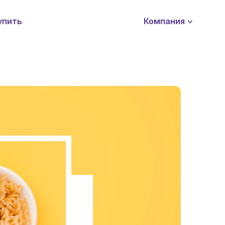
упить
Компания