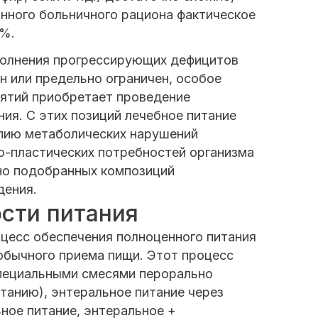
анного больничного рациона фактическое
0%.
сполнения прогрессирующих дефицитов
н или предельно ограничен, особое
иятий приобретает проведение
ния. С этих позиций лечебное питание
пию метаболических нарушений
о-пластических потребностей организма
но подобранных композиций
дения.
сти питания
цесс обеспечения полноценного питания
обычного приема пищи. Этот процесс
специальными смесями перорально
итанию), энтеральное питание через
ьное питание, энтеральное +