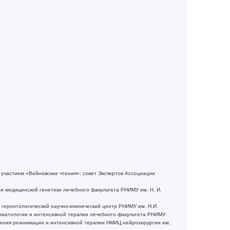
частием «Вейновские чтения»: совет Экспертов Ассоциации
и и медицинской генетики лечебного факультета РНИМУ им. Н. И.
й геронтологический научно-клинический центр РНИМУ им. Н.И.
иматологии и интенсивной терапии лечебного факультета РНИМУ
еления реанимации и интенсивной терапии НМИЦ нейрохирургии им.