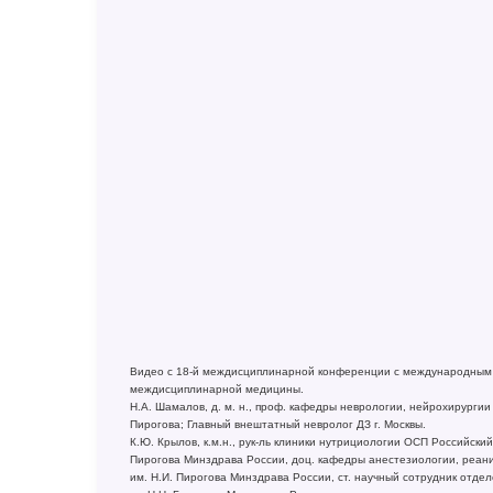
Видео с 18-й междисциплинарной конференции с международным у
междисциплинарной медицины.
Н.А. Шамалов, д. м. н., проф. кафедры неврологии, нейрохирурги
Пирогова; Главный внештатный невролог ДЗ г. Москвы.
К.Ю. Крылов, к.м.н., рук-ль клиники нутрициологии ОСП Российски
Пирогова Минздрава России, доц. кафедры анестезиологии, реан
им. Н.И. Пирогова Минздрава России, ст. научный сотрудник отд