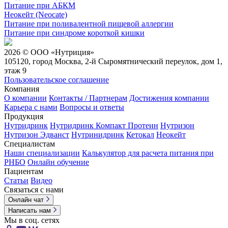
Питание при АБКМ
Неокейт (Neocate)
Питание при поливалентной пищевой аллергии
Питание при синдроме короткой кишки
2026 © ООО «Нутриция»
105120, город Москва, 2-й Сыромятнический переулок, дом 1,
этаж 9
Пользовательское соглашение
Компания
О компании
Контакты / Партнерам
Достижения компании
Карьера c нами
Вопросы и ответы
Продукция
Нутридринк
Нутридринк Компакт Протеин
Нутризон
Нутризон Эдванст
Нутринидринк
Кетокал
Неокейт
Специалистам
Наши специализации
Калькулятор для расчета питания при
РНБО
Онлайн обучение
Пациентам
Статьи
Видео
Связаться с нами
Онлайн чат
Написать нам
Мы в соц. сетях