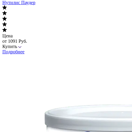
Нутилис Паудер
Цена
от 1091 Руб.
Купить
Подробнее