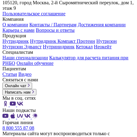
105120, город Москва, 2-й Сыромятнический переулок, дом 1,
этаж 9
Пользовательское соглашение
Компания
О компании
Контакты / Партнерам
Достижения компании
Карьера c нами
Вопросы и ответы
Продукция
Нутридринк
Нутридринк Компакт Протеин
Нутризон
Нутризон Эдванст
Нутринидринк
Кетокал
Неокейт
Специалистам
Наши специализации
Калькулятор для расчета питания при
РНБО
Онлайн обучение
Пациентам
Статьи
Видео
Связаться с нами
Онлайн чат
Написать нам
Мы в соц. сетях
Наши подкасты
Горячая линия
8 800 555 87 08
Материалы сайта могут воспроизводиться только с