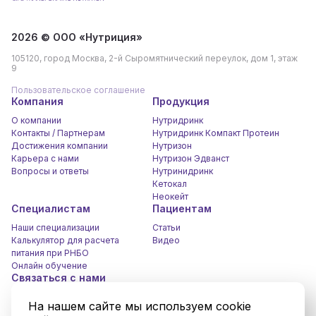
2026 © ООО «Нутриция»
105120, город Москва, 2-й Сыромятнический переулок, дом 1, этаж
9
Пользовательское соглашение
Компания
Продукция
О компании
Нутридринк
Контакты / Партнерам
Нутридринк Компакт Протеин
Достижения компании
Нутризон
Карьера c нами
Нутризон Эдванст
Вопросы и ответы
Нутринидринк
Кетокал
Неокейт
Специалистам
Пациентам
Наши специализации
Статьи
Калькулятор для расчета
Видео
питания при РНБО
Онлайн обучение
Связаться с нами
Онлайн чат
Написать нам
На нашем сайте мы используем cookie