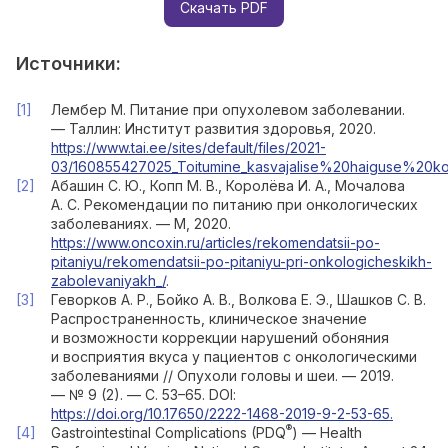
Скачать PDF
Источники:
Лембер М. Питание при опухолевом заболевании.
— Таллин: Институт развития здоровья, 2020.
https://www.tai.ee/sites/default/files/2021-
03/160855427025_Toitumine_kasvajalise%20haiguse%20kor
Абашин С. Ю., Копп М. В., Королёва И. А., Мочалова
А. С. Рекомендации по питанию при онкологических
заболеваниях. — М, 2020.
https://www.oncoxin.ru/articles/rekomendatsii-po-
pitaniyu/rekomendatsii-po-pitaniyu-pri-onkologicheskikh-
zabolevaniyakh_/
.
Геворков А. Р., Бойко А. В., Волкова Е. Э., Шашков С. В.
Распространенность, клиническое значение
и возможности коррекции нарушений обоняния
и восприятия вкуса у пациентов с онкологическими
заболеваниями // Опухоли головы и шеи. — 2019.
— № 9 (2). — С. 53–65. DOI:
https://doi.org/10.17650/2222-1468-2019-9-2-53-65.
®
Gastrointestinal Complications (PDQ
) — Health