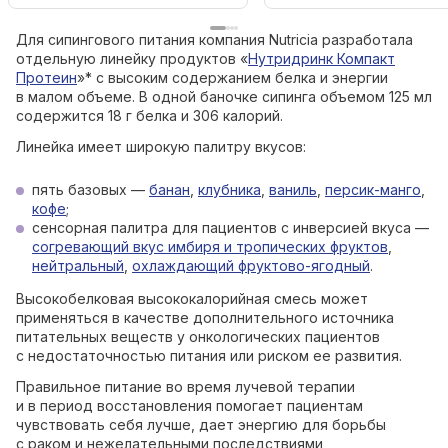
Для сипингового питания компания Nutricia разработала
отдельную линейку продуктов «
Нутридринк Компакт
Протеин
»* с высоким содержанием белка и энергии
в малом объеме. В одной баночке сипинга объемом 125 мл
содержится 18 г белка и 306 калорий.
Линейка имеет широкую палитру вкусов:
пять базовых —
банан
,
клубника
,
ваниль
,
персик-манго
,
кофе
;
сенсорная палитра для пациентов с инверсией вкуса —
согревающий вкус имбиря и тропических фруктов
,
нейтральный
,
охлаждающий фруктово-ягодный
.
Высокобелковая высококалорийная смесь может
применяться в качестве дополнительного источника
питательных веществ у онкологических пациентов
с недостаточностью питания или риском ее развития.
Правильное питание во время лучевой терапии
и в период восстановления помогает пациентам
чувствовать себя лучше, дает энергию для борьбы
с раком и нежелательными последствиями