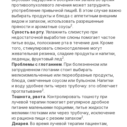
противоопухолевого лечения может затруднять
употребление привычной пищи8. В этом случае важно
выбирать продукты и блюда с аппетитным внешним
видом и запахом, использовать разрешенные
2
пряности и ароматные соусы
.
Сухость во рту
. Увлажнить слизистую при
недостаточной выработке слюны помогает частое
питье воды, полоскание рта в течение дня. Кроме
того, стимулировать слюноотделение могут
жевательная резинка, сладкие продукты и напитки,
2
леденцы, фруктовый лед
.
Проблемы с глотанием
. При болезненном или
затрудненном глотании стоит выбирать
мелкоизмельченные или пюреобразные продукты,
блюда, смягченные соусом или бульоном. Напитки
и воду удобнее пить через трубочку: это облегчает
2
проглатывание
.
Тошнота, рвота
. Контролировать тошноту при
лучевой терапии помогает регулярное дробное
питание маленькими порциями, питье жидкости
мелкими глотками или через трубочку, исключение
2
из рациона пищи с резким запахом
.
Диарея
. Во время лучевой терапии пациентам,