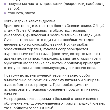
нарушение частоты дефекации (диарея или, наоборот,
запор);
тошнота, рвота.
Когай Марина Александровна
Врач-диетолог, к.м.н., автор блога «Онкопитание». Общий
стаж - 19 лет. Специалист в областях: терапия,
диетология, физическая и реабилитационная медицина.
Лучевая терапия - это один из важнейших методов
лечения многих онкозаболеваний. Но, как любая
эффективная терапия, лучевая сопровождается
выраженными побочными эффектами, которые мешают
адекватно питаться. Например, развитие стоматитов и
мукозитов (воспаление слизистой оболочки) приводит
отказу от еды и прогрессирующему снижению веса.
Поэтому во время лучевой терапии важно особо
внимательно относиться к своему питанию и выбирать
высокобелковые продукты. При необходимости
использовать специализированные продукты питания/
сипинги.
На процессы пищеварения в большей степени влияет
облучение желудочно-кишечного тракта, грудной клетки,
1
таза, области головы и шеи
.