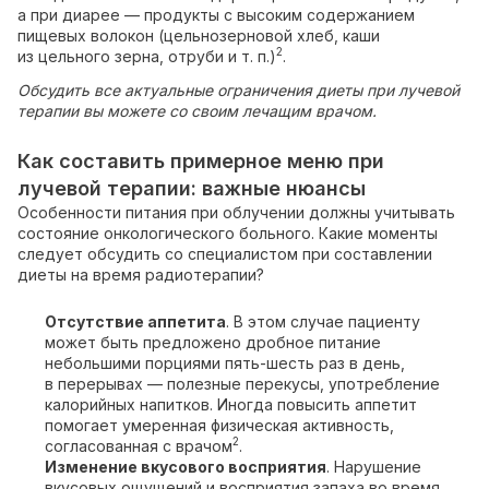
а при диарее — продукты с высоким содержанием
пищевых волокон (цельнозерновой хлеб, каши
2
из цельного зерна, отруби и т. п.)
.
Обсудить все актуальные ограничения диеты при лучевой
терапии вы можете со своим лечащим врачом.
Как составить примерное меню при
лучевой терапии: важные нюансы
Особенности питания при облучении должны учитывать
состояние онкологического больного. Какие моменты
следует обсудить со специалистом при составлении
диеты на время радиотерапии?
Отсутствие аппетита
. В этом случае пациенту
может быть предложено дробное питание
небольшими порциями пять-шесть раз в день,
в перерывах — полезные перекусы, употребление
калорийных напитков. Иногда повысить аппетит
помогает умеренная физическая активность,
2
согласованная с врачом
.
Изменение вкусового восприятия
. Нарушение
вкусовых ощущений и восприятия запаха во время