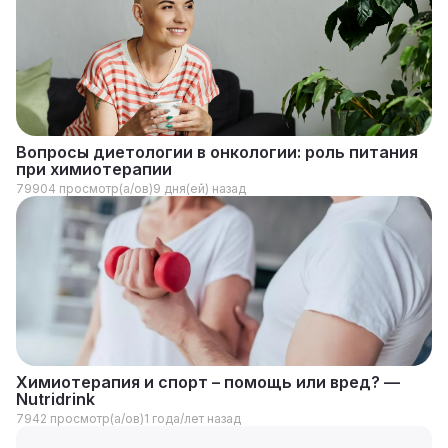
Вопросы диетологии в онкологии: роль питания
при химиотерапии
79904 просмотр(а/ов)
9 дня(ей) назад
Химиотерапия и спорт – помощь или вред? —
Nutridrink
7942 просмотр(а/ов)
1 года/лет назад