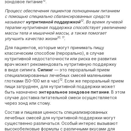
12
зондовое питание
.
Процесс обеспечения пациентов полноценным питанием
с помощью специально сбалансированных средств
12
называют
нутритивной поддержкой
. Во время лучевой
терапии нутритивная поддержка способствует увеличению
массы тела и мышечной массы, а также помогает
10, 11
улучшить качество жизни
.
Для пациентов, которые могут принимать пищу
классическим способом (перорально), в случае
нутритивной недостаточности или риска ее развития
врач может рекомендовать нутритивную поддержку
в виде сипинга.
Сипинг
— это пероральный прием
специализированных лечебных смесей маленькими
12
глотками (50–100 мл в час)
. Если же пероральный прием
пищи затруднен, для нутритивной поддержки может
быть назначено
энтеральное зондовое питание
. В этом
случае доставка питательной смеси осуществляется
через зонд или стому.
Состав и пищевая ценность специализированных
лечебных смесей для нутритивной поддержки могут
существенно различаться. Особый интерес вызывают
высокобелковые формулы с различными вкусами для