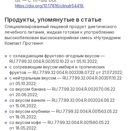
(3). — С. 117–126. DOI:
https://doi.org/10.17816/clinutr54419.
Продукты, упомянутые в статье
Специализированный пищевой продукт диетического
лечебного питания, жидкая готовая к употреблению
высокобелковая высококалорийная смесь «Нутридринк
Компакт Протеин»:
с охлаждающим фруктово-ягодным вкусом —
RU.77.99.32.004.R.003512.10.22 от 05.10.2022;
с согревающим вкусом имбиря и тропических
фруктов — RU.77.99.32.004.R.002338.07.22 от 21.07.2022;
с нейтральным вкусом — RU.77.99.32.004.R.003511.10.22
от 05.10.2022;
со вкусом банана — RU.77.99.32.004.R.002070.06.22
от 20.06.2022;
со вкусом ванили — RU.77.99.32.004.R.002024.06.22
от 15.06.2022;
со вкусом клубники — RU.77.99.32.004.R.001563.05.22
от 18.05.2022;
со вкусом кофе — RU.77.99.32.004.R.001560.05.22
от 18.05.2022;