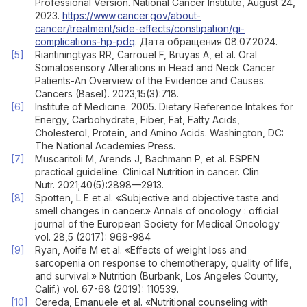
Professional Version. National Cancer Institute, August 24,
2023.
https://www.cancer.gov/about-
cancer/treatment/side-effects/constipation/gi-
complications-hp-pdq
. Дата обращения 08.07.2024.
Riantiningtyas RR, Carrouel F, Bruyas A, et al. Oral
Somatosensory Alterations in Head and Neck Cancer
Patients-An Overview of the Evidence and Causes.
Cancers (Basel). 2023;15(3):718.
Institute of Medicine. 2005. Dietary Reference Intakes for
Energy, Carbohydrate, Fiber, Fat, Fatty Acids,
Cholesterol, Protein, and Amino Acids. Washington, DC:
The National Academies Press.
Muscaritoli M, Arends J, Bachmann P, et al. ESPEN
practical guideline: Clinical Nutrition in cancer. Clin
Nutr. 2021;40(5):2898—2913.
Spotten, L E et al. «Subjective and objective taste and
smell changes in cancer.» Annals of oncology : official
journal of the European Society for Medical Oncology
vol. 28,5 (2017): 969-984
Ryan, Aoife M et al. «Effects of weight loss and
sarcopenia on response to chemotherapy, quality of life,
and survival.» Nutrition (Burbank, Los Angeles County,
Calif.) vol. 67-68 (2019): 110539.
Cereda, Emanuele et al. «Nutritional counseling with