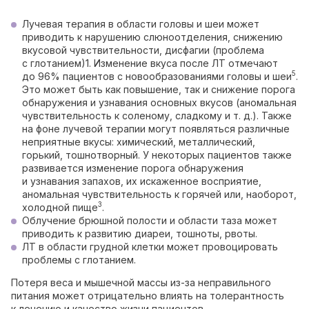
Лучевая терапия в области головы и шеи может
приводить к нарушению слюноотделения, снижению
вкусовой чувствительности, дисфагии (проблема
с глотанием)1. Изменение вкуса после ЛТ отмечают
5
до 96% пациентов с новообразованиями головы и шеи
.
Это может быть как повышение, так и снижение порога
обнаружения и узнавания основных вкусов (аномальная
чувствительность к соленому, сладкому и т. д.). Также
на фоне лучевой терапии могут появляться различные
неприятные вкусы: химический, металлический,
горький, тошнотворный. У некоторых пациентов также
развивается изменение порога обнаружения
и узнавания запахов, их искаженное восприятие,
аномальная чувствительность к горячей или, наоборот,
3
холодной пище
.
Облучение брюшной полости и области таза может
приводить к развитию диареи, тошноты, рвоты.
ЛТ в области грудной клетки может провоцировать
проблемы с глотанием.
Потеря веса и мышечной массы из-за неправильного
питания может отрицательно влиять на толерантность
к лечению и качество жизни пациентов