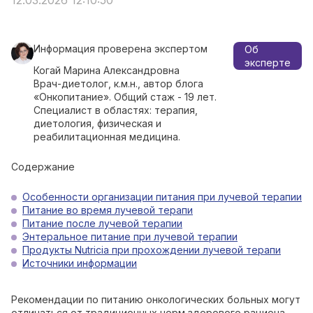
12.03.2026 12:10:50
Информация проверена экспертом
Об
эксперте
Когай Марина Александровна
Врач-диетолог, к.м.н., автор блога
«Онкопитание». Общий стаж - 19 лет.
Специалист в областях: терапия,
диетология, физическая и
реабилитационная медицина.
Содержание
Особенности организации питания при лучевой терапии
Питание во время лучевой терапи
Питание после лучевой терапии
Энтеральное питание при лучевой терапии
Продукты Nutricia при прохождении лучевой терапи
Источники информации
Рекомендации по питанию онкологических больных могут
отличаться от традиционных норм здорового рациона.