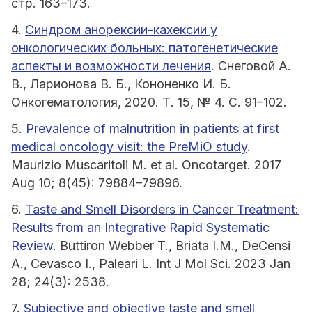
стр. 163–173.
4.
Синдром анорексии-кахексии у
онкологических больных: патогенетические
аспекты и возможности лечения
. Снеговой А.
В., Ларионова В. Б., Кононенко И. Б.
Онкогематология, 2020. Т. 15, № 4. С. 91–102.
5.
Prevalence of malnutrition in patients at first
medical oncology visit: the PreMiO study
.
Maurizio Muscaritoli M. et al. Oncotarget. 2017
Aug 10; 8(45): 79884–79896.
6.
Taste and Smell Disorders in Cancer Treatment:
Results from an Integrative Rapid Systematic
Review
. Buttiron Webber T., Briata I.M., DeCensi
A., Cevasco I., Paleari L. Int J Mol Sci. 2023 Jan
28; 24(3): 2538.
7.
Subjective and objective taste and smell