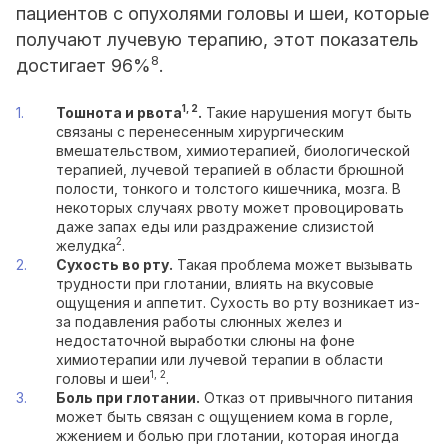
пациентов с опухолями головы и шеи, которые
получают лучевую терапию, этот показатель
8
достигает 96%
.
1, 2
Тошнота и рвота
.
Такие нарушения могут быть
связаны с перенесенным хирургическим
вмешательством, химиотерапией, биологической
терапией, лучевой терапией в области брюшной
полости, тонкого и толстого кишечника, мозга. В
некоторых случаях рвоту может провоцировать
даже запах еды или раздражение слизистой
2
желудка
.
Сухость во рту.
Такая проблема может вызывать
трудности при глотании, влиять на вкусовые
ощущения и аппетит. Сухость во рту возникает из-
за подавления работы слюнных желез и
недостаточной выработки слюны на фоне
химиотерапии или лучевой терапии в области
1, 2
головы и шеи
.
Боль при глотании.
Отказ от привычного питания
может быть связан с ощущением кома в горле,
жжением и болью при глотании, которая иногда