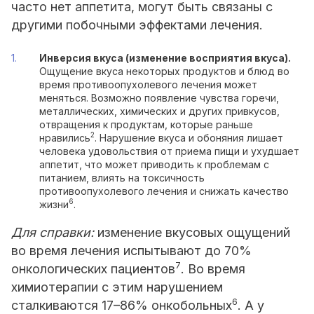
часто нет аппетита, могут быть связаны с
другими побочными эффектами лечения.
Инверсия вкуса (изменение восприятия вкуса).
Ощущение вкуса некоторых продуктов и блюд во
время противоопухолевого лечения может
меняться. Возможно появление чувства горечи,
металлических, химических и других привкусов,
отвращения к продуктам, которые раньше
2
нравились
. Нарушение вкуса и обоняния лишает
человека удовольствия от приема пищи и ухудшает
аппетит, что может приводить к проблемам с
питанием, влиять на токсичность
противоопухолевого лечения и снижать качество
6
жизни
.
Для справки:
изменение вкусовых ощущений
во время лечения испытывают до 70%
7
онкологических пациентов
. Во время
химиотерапии с этим нарушением
6
сталкиваются 17–86% онкобольных
. А у