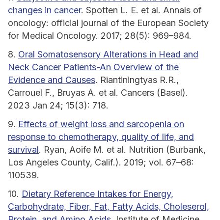
changes in cancer
. Spotten L. E. et al. Annals of
oncology: official journal of the European Society
for Medical Oncology. 2017; 28(5): 969–984.
8.
Oral Somatosensory Alterations in Head and
Neck Cancer Patients-An Overview of the
Evidence and Causes
. Riantiningtyas R.R.,
Carrouel F., Bruyas A. et al. Cancers (Basel).
2023 Jan 24; 15(3): 718.
9.
Effects of weight loss and sarcopenia on
response to chemotherapy, quality of life, and
survival
. Ryan, Aoife M. et al. Nutrition (Burbank,
Los Angeles County, Calif.). 2019; vol. 67–68:
110539.
10.
Dietary Reference Intakes for Energy,
Carbohydrate, Fiber, Fat, Fatty Acids, Choleserol,
Protein, and Amino Acids
. Institute of Medicine.