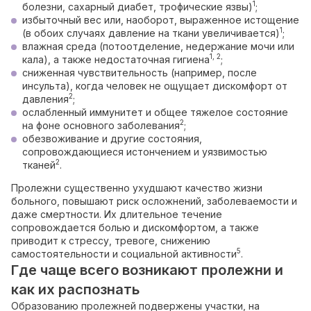
1
болезни, сахарный диабет, трофические язвы)
;
избыточный вес или, наоборот, выраженное истощение
1
(в обоих случаях давление на ткани увеличивается)
;
влажная среда (потоотделение, недержание мочи или
1, 2
кала), а также недостаточная гигиена
;
сниженная чувствительность (например, после
инсульта), когда человек не ощущает дискомфорт от
2
давления
;
ослабленный иммунитет и общее тяжелое состояние
2
на фоне основного заболевания
;
обезвоживание и другие состояния,
сопровождающиеся истончением и уязвимостью
2
тканей
.
Пролежни существенно ухудшают качество жизни
больного, повышают риск осложнений, заболеваемости и
даже смертности. Их длительное течение
сопровождается болью и дискомфортом, а также
приводит к стрессу, тревоге, снижению
5
самостоятельности и социальной активности
.
Где чаще всего возникают пролежни и
как их распознать
Образованию пролежней подвержены участки, на