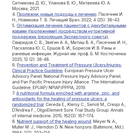
Ситникова Д. Ю., Уланова В. Ю., Матвеева Ю. А.
Москва, 2021.
4.
Пролежни: новые подходы к лечению
. Пасечник И.
Н., Новикова Т. В. Лечащий Врач. 2022; 4 (25): 38–43.
5.
Оптимизация лечения пациентов с декубитальными
язвами (пролежнями) посредством нутритивной
поддержки (резолюция Экспертного совета)
.
Свиридов С. В., Звягин А. А., Митиш В. А., Пасечник И. Н.,
Пасхалова Ю. С, Ершов В. И., Борисов И. В. Раны и
раневые инфекции. Журнал им. проф. Б. М. Костюченка.
2025; 12 (2): 38-48.
6.
Prevention and Treatment of Pressure Ulcers/Injuries:
Clinical Practice Guideline
. European Pressure Ulcer
Advisory Panel; National Pressure Injury Advisory Panel;
and Pan Pacific Pressure Injury Alliance. The International
Guideline; EPUAP/ NPIAP/PPPIA, 2019.
7.
A nutritional formula enriched with arginine, zinc, and
antioxidants for the healing of pressure ulcers: a
randomized trial
. Cereda E., Klersy C., Serioli M., Crespi A.,
D’Andrea F., OligoElement Sore Trial Study Group. Annals
of internal medicine. 2015; 162(3): 167–174.
8.
Nutrient support of the healing wound
. Meyer N. A.,
Muller M. J., Herndon D. N. New horizons (Baltimore, Md.).
1994; 2(2): 202–214.