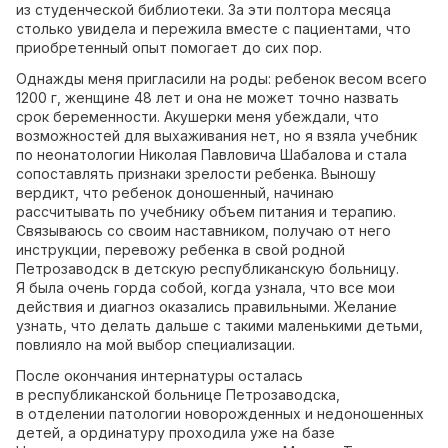
из студенческой библиотеки. За эти полтора месяца
столько увидела и пережила вместе с пациентами, что
приобретенный опыт помогает до сих пор.
Однажды меня пригласили на роды: ребенок весом всего
1200 г, женщине 48 лет и она не может точно назвать
срок беременности. Акушерки меня убеждали, что
возможностей для выхаживания нет, но я взяла учебник
по неонатологии Николая Павловича Шабалова и стала
сопоставлять признаки зрелости ребенка. Выношу
вердикт, что ребенок доношенный, начинаю
рассчитывать по учебнику объем питания и терапию.
Связываюсь со своим наставником, получаю от него
инструкции, перевожу ребенка в свой родной
Петрозаводск в детскую республиканскую больницу.
Я была очень горда собой, когда узнала, что все мои
действия и диагноз оказались правильными. Желание
узнать, что делать дальше с такими маленькими детьми,
повлияло на мой выбор специализации.
После окончания интернатуры осталась
в республиканской больнице Петрозаводска,
в отделении патологии новорожденных и недоношенных
детей, а ординатуру проходила уже на базе