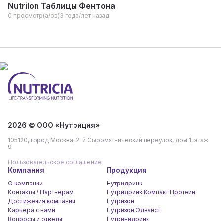
Nutrilon Таблицы Фентона
0 просмотр(а/ов)
3 года/лет назад
2026 © ООО «Нутриция»
105120, город Москва, 2-й Сыромятнический переулок, дом 1, этаж
9
Пользовательское соглашение
Компания
Продукция
О компании
Нутридринк
Контакты / Партнерам
Нутридринк Компакт Протеин
Достижения компании
Нутризон
Карьера c нами
Нутризон Эдванст
Вопросы и ответы
Нутринидринк